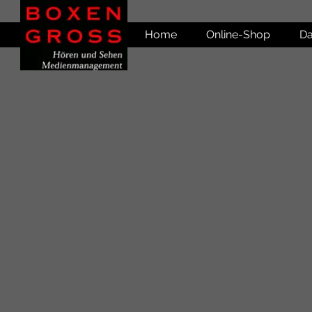
Home
Online-Shop
Da
Leider ist das gewünschte Produkt nicht lieferbar
Produkte suchen
Mein Benutzerkonto
Bestellungen verfolgen
Favoriten
Warenkorb
Preise anzeigen in:
EUR