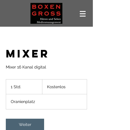
Mixer
Mixer 16 Kanal digital
Kostenlos
1 Std.
1
Kostenlos
S
t
Oranienplatz
d
Weiter