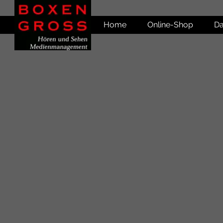
Home
Online-Shop
Da
Kompaktlautsprecher
Shop
/
Markenshop
/
Audium
/
Kompaktlautsprecher
Produkte suchen
Mein Benutzerkonto
Bestellungen verfolgen
Favoriten
Warenkorb
Preise anzeigen in:
EUR