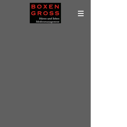
Kopfhörerverstärker
Shop
/
Markenshop
/
Fiio
/
Kopfhörerverstärker
Produkte suchen
Mein Benutzerkonto
Bestellungen verfolgen
Favoriten
Warenkorb
Preise anzeigen in:
EUR