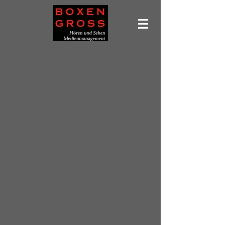
Subwoofer
Shop
/
Markenshop
/
Audium
/
Subwoofer
Produkte suchen
Mein Benutzerkonto
Bestellungen verfolgen
Favoriten
Warenkorb
Preise anzeigen in:
EUR